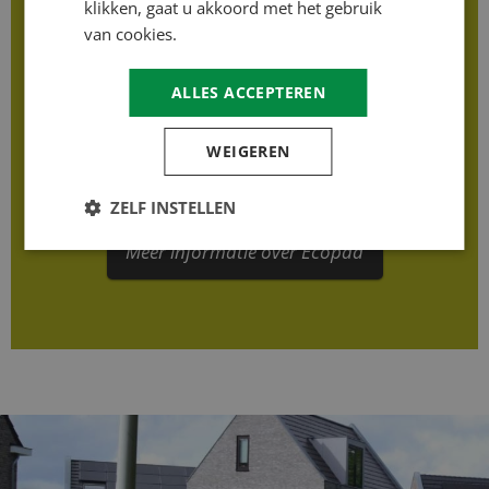
is staalslakvrij, stabiel en geschikt voor
klikken, gaat u akkoord met het gebruik
uiteenlopende toepassingen in de openbare,
van cookies.
recreatieve en particuliere ruimte.
ALLES ACCEPTEREN
Dankzij de natuurlijke uitstraling en goede
verwerkbaarheid is Ecopad een praktisch alternatief
WEIGEREN
voor projecten waar een sterke, duurzame en
betaalbare halfverharding gewenst is.
ZELF INSTELLEN
Meer informatie over Ecopad